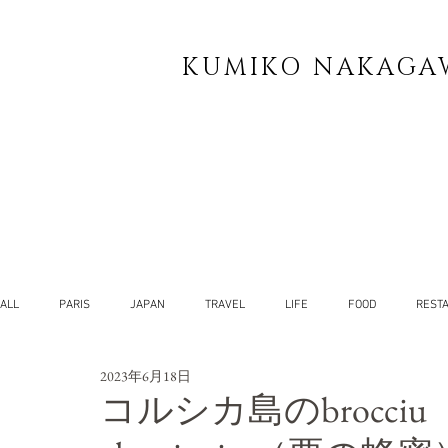
KUMIKO NAKAGA
ALL
PARIS
JAPAN
TRAVEL
LIFE
FOOD
REST
2023年6月18日
YOG
SELF
コルシカ島のbrocciu