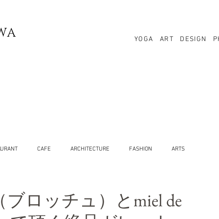
WA
YOGA
ART
DESIGN
P
AURANT
CAFE
ARCHITECTURE
FASHION
ARTS
（ブロッチュ）とmiel de