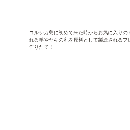
コルシカ島に初めて来た時からお気に入りの br
れる
羊
や
ヤギ
の乳を原料として製造されるフ
作りたて！