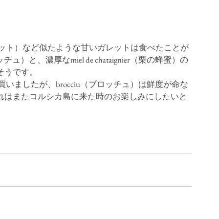
ルと蜂蜜のガレット）など似たような甘いガレットは食べたことが
ブロッチュ）と、濃厚な
miel de chataignier（栗の蜂蜜）の
そうです。
土産に買いましたが、
brocciu（ブロッチュ）は鮮度が命な
れはまたコルシカ島に来た時のお楽しみにしたいと