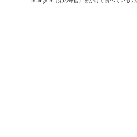
chataignier（栗の蜂蜜）をかけて食べて