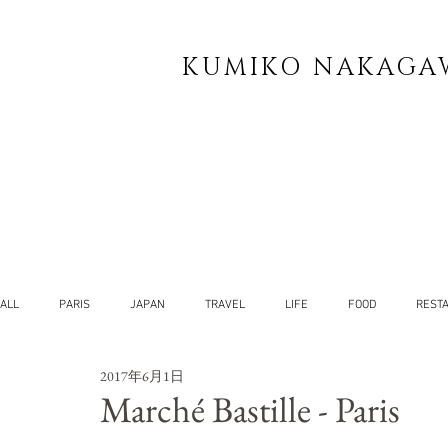
KUMIKO NAKAGA
ALL
PARIS
JAPAN
TRAVEL
LIFE
FOOD
REST
2017年6月1日
YOG
SELF
Marché Bastille - Paris