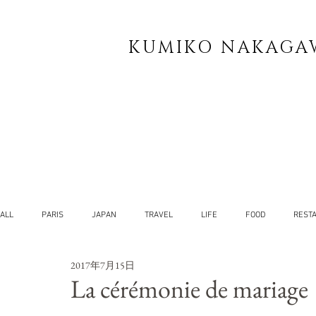
KUMIKO NAKAGA
ALL
PARIS
JAPAN
TRAVEL
LIFE
FOOD
REST
2017年7月15日
YOG
SELF
La cérémonie de mariage