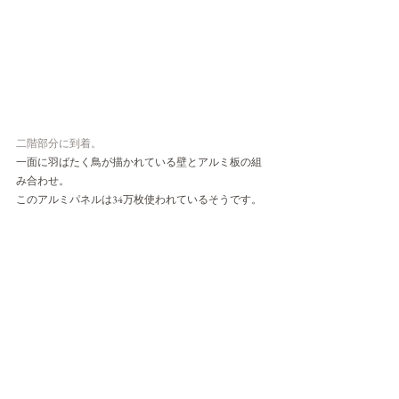
二階部分に到着。
一面に羽ばたく鳥が描かれている壁とアルミ板の組
み合わせ。
このアルミパネルは34万枚使われているそうです。