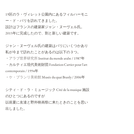
19区のラ・ヴィレット公園内にあるフィルハーモニ
ー・ド・パリを訪れてきました。
設計はフランスの建築家ジャン・ヌーヴェル氏。
2015年に完成したので、割と新しい建築です。
ジャン・ヌーヴェル氏の建築はパリにいくつかあり
私が今まで訪れたことがあるのは以下の３つ。
・
アラブ世界研究所
 Institut du monde arabe / 1987年　
・カルティエ現代美術財団 Fondation Cartier pour l'art 
contemporain / 1994年　
・
ケ・ブランリ美術館
 Musée du quai Branly / 2006年　
シティ・ド・ラ・ミュージック Cité de la musique 施設
のひとつにあるのですが
以前夏に友達と野外映画祭に来たときのことを思い
出しました。