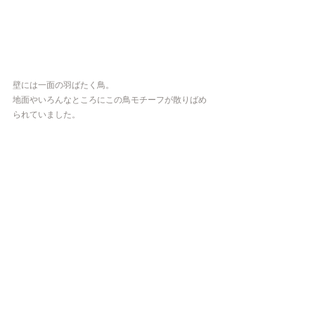
壁には一面の羽ばたく鳥。
地面やいろんなところにこの鳥モチーフが散りばめ
られていました。 
表面から向かって右側にまわったところ。
パリにはびっくりするくらい歴史のある建物がある