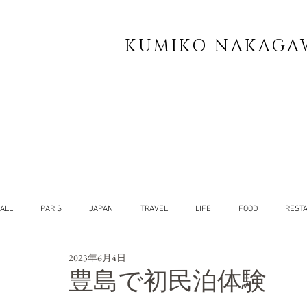
KUMIKO NAKAGA
ALL
PARIS
JAPAN
TRAVEL
LIFE
FOOD
REST
2023年6月4日
YOG
SELF
豊島で初民泊体験