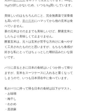
5kgの2択しかないため、いつも5kg買いしています。
美味しいのはもちろんのこと、完全無農薬で栄養価
も高いので、
蒼の元米
にハマってから他の玄米は食
べていません。
蒼の元米はそのままでも美味しいけど、酵素玄米に
したらより美味しくて止まりません。
酵素玄米は、元々は玄米が苦手な方向けに食べやす
く工夫されたものだと思いますが、もちもち食感が
好きな私にとってはちょっとした嗜好品みたいな扱
いです。
パリに戻るときに日本の食材はいくつか持って帰り
ますが、玄米をスーツケースに入れると重くなって
しまうので、いつも日本滞在中に食べています。
私がパリに持って帰る日本の食材は以下がマスト。
・お味噌
・梅干し
・わかめ
・黒胡麻