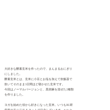
大好きな酵素玄米を作ったので、まんまるおにぎり
にしました。
酵素玄米とは、玄米に小豆とお塩を加えて炊飯器で
炊いてそのまま3日間ほど寝かせた玄米です。
今回はノーマルバージョンと、黒胡麻を混ぜた2種類
を作りました。
ヨガを始めた頃から好きになった玄米。いつもBL研
究所の
蒼の元米
 をネットで注文しています。840gと