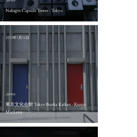
JAPAN
Nakagin Capsule Tower - Tokyo
2015年1月14日
JAPAN
東京文化会館 Tokyo Bunka Kaikan - Kunio
Maekawa