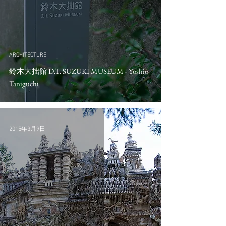
ARCHITECTURE
鈴木大拙館 D.T. SUZUKI MUSEUM - Yoshio
Taniguchi
2015年3月9日