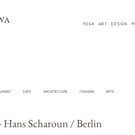
WA
YOGA
ART
DESIGN
P
AURANT
CAFE
ARCHITECTURE
FASHION
ARTS
- Hans Scharoun / Berlin