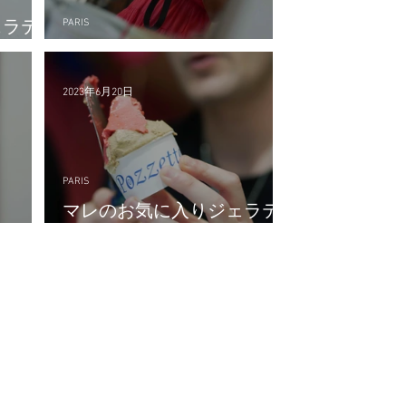
ェラテ
PARIS
Self Portrait - Paris
2023年6月20日
PARIS
マレのお気に入りジェラテ
リア / Pozzetto