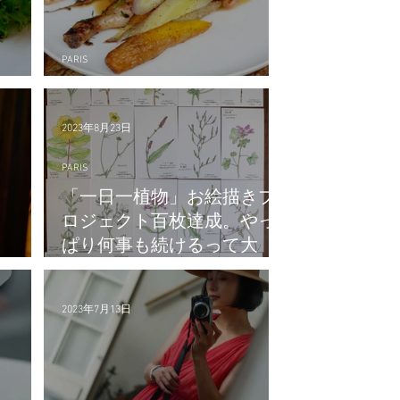
PARIS
Au Top - Restaurants à Paris
2023年8月23日
PARIS
「一日一植物」お絵描きプ
ロジェクト百枚達成。やっ
ぱり何事も続けるって大
事。
2023年7月13日