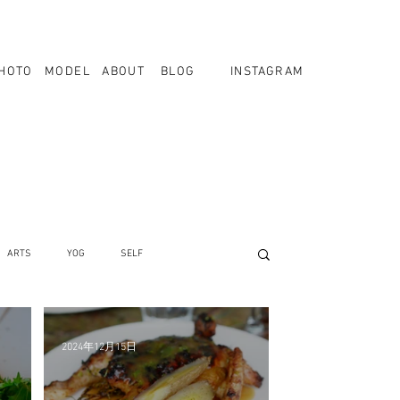
HOTO
MODEL
ABOUT
BLOG
INSTAGRAM
ARTS
YOG
SELF
2024年12月15日