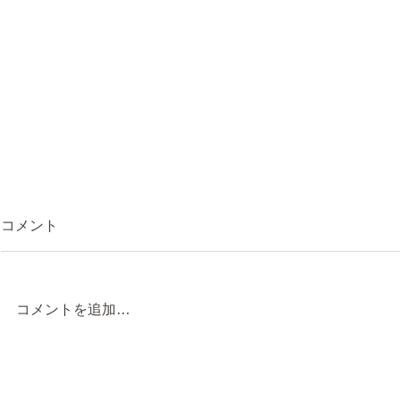
コメント
Self Portrait - 
コメントを追加…
La Petite Périgourdine - Paris