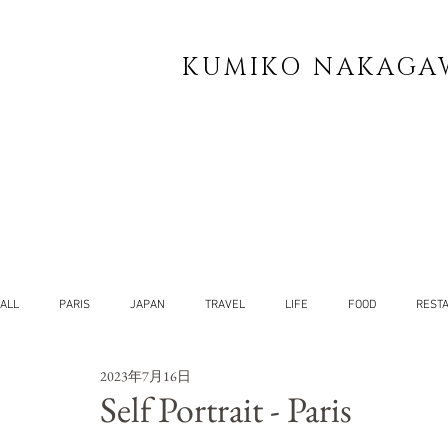
KUMIKO NAKAGA
ALL
PARIS
JAPAN
TRAVEL
LIFE
FOOD
REST
2023年7月16日
YOG
SELF
Self Portrait - Paris