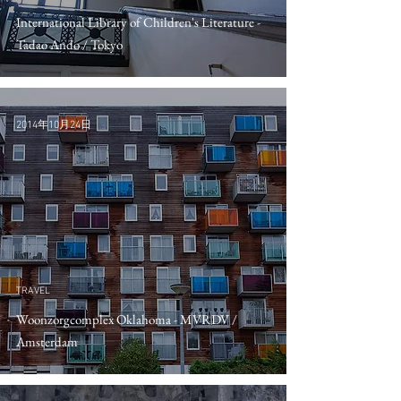
International Library of Children's Literature -
Tadao Ando / Tokyo
2014年10月24日
TRAVEL
Woonzorgcomplex Oklahoma - MVRDV /
Amsterdam