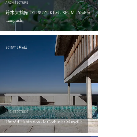
ARCHITECTURE
鈴木大拙館 D.T. SUZUKI MUSEUM - Yoshio
Taniguchi
2015年3月6日
ARCHITECTURE
Unité d'Habitation - le Corbusier Marseille