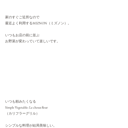
家のすぐご近所なので
最近よく利用するMIZNON（ミズノン）。
いつもお店の前に並ぶ
お野菜が変わっていて楽しいです。
いつも頼みたくなる
Simple Vegetable: Le choux fleur
（カリフラーグリル）
シンプルな料理が結局美味しい。